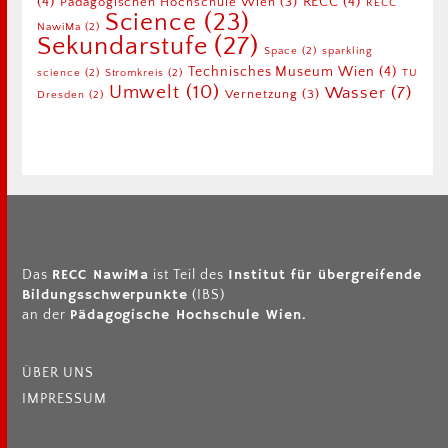
(4)
RECC
(4)
Pädagogischen Hochschule Wien
(3)
RECC
Science
(23)
NawiMa
(2)
Sekundarstufe
(27)
Space
(2)
sparkling
Technisches Museum Wien
(4)
science
(2)
Stromkreis
(2)
TU
Umwelt
(10)
Wasser
(7)
Vernetzung
(3)
Dresden
(2)
RECC NawiMa
Institut für übergreifende
Das
ist Teil des
Bildungsschwerpunkte
(IBS)
Pädagogische Hochschule Wien.
an der
ÜBER UNS
IMPRESSUM