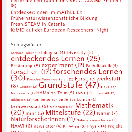
Lerne die Lernräume des RECC NawiMa kennen!
￼
Entdecker:innen im mAThELIER
Frühe naturwissenschaftliche Bildung
Fresh STEAM in Catania
K:MID auf der European Reseachers‘ Night
Schlagwörter
Diversity
(5)
bilingual
(4)
Barbara Holub
(2)
entdeckendes Lernen
(25)
experiment
(12)
Ernährung
(5)
Fachdidaktik
(4)
forschendes Lernen
forschen
(17)
(30)
Forscherwerkstatt
Forscher/innenwerkstatt
(2)
Grundstufe
(47)
(8)
Gender
(2)
Haus der
HdMa on Tour
(5)
IMST
(3)
Mathematik
(2)
Informatik
(2)
kompetenzorientiertes Lernen
(3)
Inklusion
(2)
Mathematik
Lernwerkstatt
(5)
Materialien
(2)
Mittelstufe
(22)
(20)
Natur
(7)
mint
(6)
NaturforscherInnen
(11)
Naturwissenschaften
(2)
NAWI
(6)
newsletter
(4)
Physik
(4)
Projekt
Ph Wien
(3)