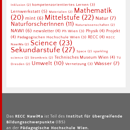
kompetenzorientiertes Lernen
(3)
Inklusion
(2)
Mathematik
Lernwerkstatt
(5)
Materialien
(2)
Mittelstufe
(22)
(20)
Natur
(7)
mint
(6)
NaturforscherInnen
(11)
Naturwissenschaften
(2)
NAWI
(6)
newsletter
(4)
Physik
(4)
Projekt
Ph Wien
(3)
(4)
RECC
(4)
Pädagogischen Hochschule Wien
(3)
RECC
Science
(23)
NawiMa
(2)
Sekundarstufe
(27)
Space
(2)
sparkling
Technisches Museum Wien
(4)
science
(2)
Stromkreis
(2)
TU
Umwelt
(10)
Wasser
(7)
Vernetzung
(3)
Dresden
(2)
RECC NawiMa
Institut für übergreifende
Das
ist Teil des
Bildungsschwerpunkte
(IBS)
Pädagogische Hochschule Wien.
an der