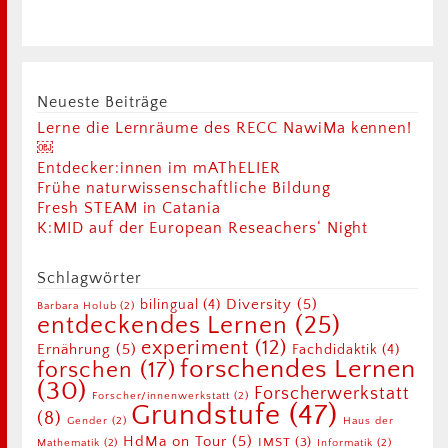
Neueste Beiträge
Lerne die Lernräume des RECC NawiMa kennen!
￼
Entdecker:innen im mAThELIER
Frühe naturwissenschaftliche Bildung
Fresh STEAM in Catania
K:MID auf der European Reseachers‘ Night
Schlagwörter
Diversity
(5)
bilingual
(4)
Barbara Holub
(2)
entdeckendes Lernen
(25)
experiment
(12)
Ernährung
(5)
Fachdidaktik
(4)
forschendes Lernen
forschen
(17)
(30)
Forscherwerkstatt
Forscher/innenwerkstatt
(2)
Grundstufe
(47)
(8)
Gender
(2)
Haus der
HdMa on Tour
(5)
IMST
(3)
Mathematik
(2)
Informatik
(2)