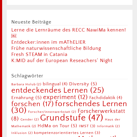
Neueste Beiträge
Lerne die Lernräume des RECC NawiMa kennen!
￼
Entdecker:innen im mAThELIER
Frühe naturwissenschaftliche Bildung
Fresh STEAM in Catania
K:MID auf der European Reseachers‘ Night
Schlagwörter
Diversity
(5)
bilingual
(4)
Barbara Holub
(2)
entdeckendes Lernen
(25)
experiment
(12)
Ernährung
(5)
Fachdidaktik
(4)
forschendes Lernen
forschen
(17)
(30)
Forscherwerkstatt
Forscher/innenwerkstatt
(2)
Grundstufe
(47)
(8)
Gender
(2)
Haus der
HdMa on Tour
(5)
IMST
(3)
Mathematik
(2)
Informatik
(2)
kompetenzorientiertes Lernen
(3)
Inklusion
(2)