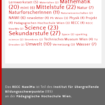
Mathematik
Lernwerkstatt
(5)
Materialien
(2)
Mittelstufe
(22)
(20)
Natur
(7)
mint
(6)
NaturforscherInnen
(11)
Naturwissenschaften
(2)
NAWI
(6)
newsletter
(4)
Physik
(4)
Projekt
Ph Wien
(3)
(4)
RECC
(4)
Pädagogischen Hochschule Wien
(3)
RECC
Science
(23)
NawiMa
(2)
Sekundarstufe
(27)
Space
(2)
sparkling
Technisches Museum Wien
(4)
science
(2)
Stromkreis
(2)
TU
Umwelt
(10)
Wasser
(7)
Vernetzung
(3)
Dresden
(2)
RECC NawiMa
Institut für übergreifende
Das
ist Teil des
Bildungsschwerpunkte
(IBS)
Pädagogische Hochschule Wien.
an der