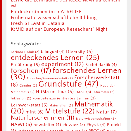
Lerne die Lernräume des RECC NawiMa kennen!
￼
Entdecker:innen im mAThELIER
Frühe naturwissenschaftliche Bildung
Fresh STEAM in Catania
K:MID auf der European Reseachers‘ Night
Schlagwörter
Diversity
(5)
bilingual
(4)
Barbara Holub
(2)
entdeckendes Lernen
(25)
experiment
(12)
Ernährung
(5)
Fachdidaktik
(4)
forschendes Lernen
forschen
(17)
(30)
Forscherwerkstatt
Forscher/innenwerkstatt
(2)
Grundstufe
(47)
(8)
Gender
(2)
Haus der
HdMa on Tour
(5)
IMST
(3)
Mathematik
(2)
Informatik
(2)
kompetenzorientiertes Lernen
(3)
Inklusion
(2)
Mathematik
Lernwerkstatt
(5)
Materialien
(2)
Mittelstufe
(22)
(20)
Natur
(7)
mint
(6)
NaturforscherInnen
(11)
Naturwissenschaften
(2)
NAWI
(6)
newsletter
(4)
Physik
(4)
Projekt
Ph Wien
(3)