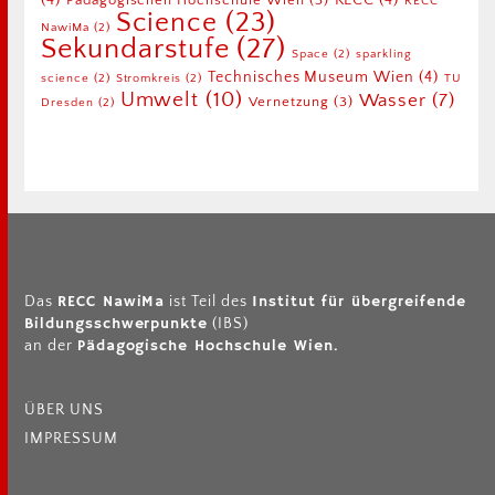
(4)
RECC
(4)
Pädagogischen Hochschule Wien
(3)
RECC
Science
(23)
NawiMa
(2)
Sekundarstufe
(27)
Space
(2)
sparkling
Technisches Museum Wien
(4)
science
(2)
Stromkreis
(2)
TU
Umwelt
(10)
Wasser
(7)
Vernetzung
(3)
Dresden
(2)
RECC NawiMa
Institut für übergreifende
Das
ist Teil des
Bildungsschwerpunkte
(IBS)
Pädagogische Hochschule Wien.
an der
ÜBER UNS
IMPRESSUM