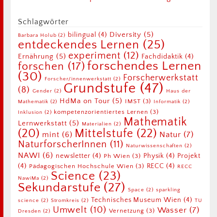
Schlagwörter
Diversity
(5)
bilingual
(4)
Barbara Holub
(2)
entdeckendes Lernen
(25)
experiment
(12)
Ernährung
(5)
Fachdidaktik
(4)
forschendes Lernen
forschen
(17)
(30)
Forscherwerkstatt
Forscher/innenwerkstatt
(2)
Grundstufe
(47)
(8)
Gender
(2)
Haus der
HdMa on Tour
(5)
IMST
(3)
Mathematik
(2)
Informatik
(2)
kompetenzorientiertes Lernen
(3)
Inklusion
(2)
Mathematik
Lernwerkstatt
(5)
Materialien
(2)
Mittelstufe
(22)
(20)
Natur
(7)
mint
(6)
NaturforscherInnen
(11)
Naturwissenschaften
(2)
NAWI
(6)
newsletter
(4)
Physik
(4)
Projekt
Ph Wien
(3)
(4)
RECC
(4)
Pädagogischen Hochschule Wien
(3)
RECC
Science
(23)
NawiMa
(2)
Sekundarstufe
(27)
Space
(2)
sparkling
Technisches Museum Wien
(4)
science
(2)
Stromkreis
(2)
TU
Umwelt
(10)
Wasser
(7)
Vernetzung
(3)
Dresden
(2)