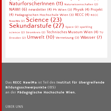
NaturforscherInnen
(11)
Naturwissenschaften
(2)
NAWI
(6)
newsletter
(4)
Physik
(4)
Projekt
Ph Wien
(3)
(4)
RECC
(4)
Pädagogischen Hochschule Wien
(3)
RECC
Science
(23)
NawiMa
(2)
Sekundarstufe
(27)
Space
(2)
sparkling
Technisches Museum Wien
(4)
science
(2)
Stromkreis
(2)
TU
Umwelt
(10)
Wasser
(7)
Vernetzung
(3)
Dresden
(2)
RECC NawiMa
Institut für übergreifende
Das
ist Teil des
Bildungsschwerpunkte
(IBS)
Pädagogische Hochschule Wien.
an der
ÜBER UNS