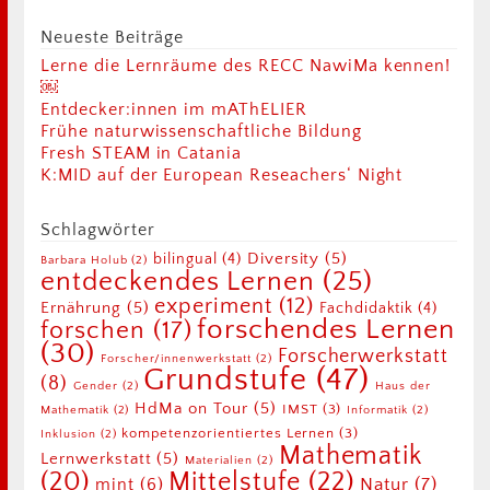
Neueste Beiträge
Lerne die Lernräume des RECC NawiMa kennen!
￼
Entdecker:innen im mAThELIER
Frühe naturwissenschaftliche Bildung
Fresh STEAM in Catania
K:MID auf der European Reseachers‘ Night
Schlagwörter
Diversity
(5)
bilingual
(4)
Barbara Holub
(2)
entdeckendes Lernen
(25)
experiment
(12)
Ernährung
(5)
Fachdidaktik
(4)
forschendes Lernen
forschen
(17)
(30)
Forscherwerkstatt
Forscher/innenwerkstatt
(2)
Grundstufe
(47)
(8)
Gender
(2)
Haus der
HdMa on Tour
(5)
IMST
(3)
Mathematik
(2)
Informatik
(2)
kompetenzorientiertes Lernen
(3)
Inklusion
(2)
Mathematik
Lernwerkstatt
(5)
Materialien
(2)
Mittelstufe
(22)
(20)
Natur
(7)
mint
(6)