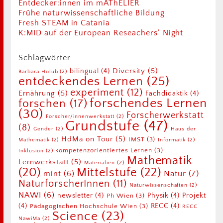
Entdecker:innen im mAThELIER
Frühe naturwissenschaftliche Bildung
Fresh STEAM in Catania
K:MID auf der European Reseachers‘ Night
Schlagwörter
Diversity
(5)
bilingual
(4)
Barbara Holub
(2)
entdeckendes Lernen
(25)
experiment
(12)
Ernährung
(5)
Fachdidaktik
(4)
forschendes Lernen
forschen
(17)
(30)
Forscherwerkstatt
Forscher/innenwerkstatt
(2)
Grundstufe
(47)
(8)
Gender
(2)
Haus der
HdMa on Tour
(5)
IMST
(3)
Mathematik
(2)
Informatik
(2)
kompetenzorientiertes Lernen
(3)
Inklusion
(2)
Mathematik
Lernwerkstatt
(5)
Materialien
(2)
Mittelstufe
(22)
(20)
Natur
(7)
mint
(6)
NaturforscherInnen
(11)
Naturwissenschaften
(2)
NAWI
(6)
newsletter
(4)
Physik
(4)
Projekt
Ph Wien
(3)
(4)
RECC
(4)
Pädagogischen Hochschule Wien
(3)
RECC
Science
(23)
NawiMa
(2)