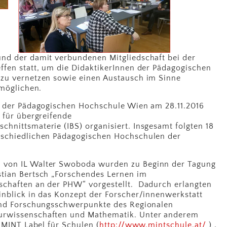
nd der damit verbundenen Mitgliedschaft bei der
ffen statt, um die DidaktikerInnen der Pädagogischen
 zu vernetzen sowie einen Austausch im Sinne
rmöglichen.
n der Pädagogischen Hochschule Wien am 28.11.2016
 für übergreifende
hnittsmaterie (IBS) organisiert. Insgesamt folgten 18
rschiedlichen Pädagogischen Hochschulen der
 von IL Walter Swoboda wurden zu Beginn der Tagung
tian Bertsch „Forschendes Lernen im
schaften an der PHW“ vorgestellt. Dadurch erlangten
inblick in das Konzept der Forscher/innenwerkstatt
 und Forschungsschwerpunkte des Regionalen
urwissenschaften und Mathematik. Unter anderem
e MINT Label für Schulen (
http://www.mintschule.at/
) ,