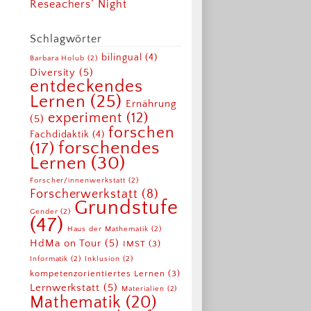
Reseachers‘ Night
Schlagwörter
bilingual
(4)
Barbara Holub
(2)
Diversity
(5)
entdeckendes
Lernen
(25)
Ernährung
experiment
(12)
(5)
forschen
Fachdidaktik
(4)
forschendes
(17)
Lernen
(30)
Forscher/innenwerkstatt
(2)
Forscherwerkstatt
(8)
Grundstufe
Gender
(2)
(47)
Haus der Mathematik
(2)
HdMa on Tour
(5)
IMST
(3)
Informatik
(2)
Inklusion
(2)
kompetenzorientiertes Lernen
(3)
Lernwerkstatt
(5)
Materialien
(2)
Mathematik
(20)