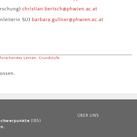
orschung)
christian.bertsch@phwien.ac.at
nleiterin SU)
barbara.gullner@phwien.ac.at
forschendes Lernen
,
Grundstufe
ossen.
ÜBER UNS
sschwerpunkte
(IBS)
n.