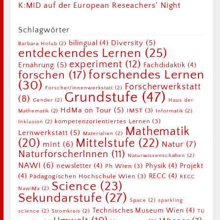
K:MID auf der European Reseachers‘ Night
Schlagwörter
Diversity
(5)
bilingual
(4)
Barbara Holub
(2)
entdeckendes Lernen
(25)
experiment
(12)
Ernährung
(5)
Fachdidaktik
(4)
forschendes Lernen
forschen
(17)
(30)
Forscherwerkstatt
Forscher/innenwerkstatt
(2)
Grundstufe
(47)
(8)
Gender
(2)
Haus der
HdMa on Tour
(5)
IMST
(3)
Mathematik
(2)
Informatik
(2)
kompetenzorientiertes Lernen
(3)
Inklusion
(2)
Mathematik
Lernwerkstatt
(5)
Materialien
(2)
Mittelstufe
(22)
(20)
Natur
(7)
mint
(6)
NaturforscherInnen
(11)
Naturwissenschaften
(2)
NAWI
(6)
newsletter
(4)
Physik
(4)
Projekt
Ph Wien
(3)
(4)
RECC
(4)
Pädagogischen Hochschule Wien
(3)
RECC
Science
(23)
NawiMa
(2)
Sekundarstufe
(27)
Space
(2)
sparkling
Technisches Museum Wien
(4)
science
(2)
Stromkreis
(2)
TU