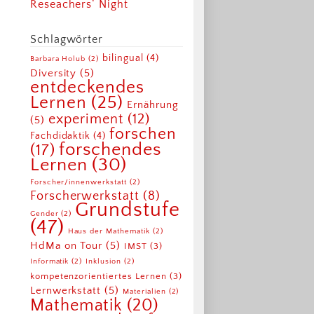
Reseachers‘ Night
Schlagwörter
bilingual
(4)
Barbara Holub
(2)
Diversity
(5)
entdeckendes
Lernen
(25)
Ernährung
experiment
(12)
(5)
forschen
Fachdidaktik
(4)
forschendes
(17)
Lernen
(30)
Forscher/innenwerkstatt
(2)
Forscherwerkstatt
(8)
Grundstufe
Gender
(2)
(47)
Haus der Mathematik
(2)
HdMa on Tour
(5)
IMST
(3)
Informatik
(2)
Inklusion
(2)
kompetenzorientiertes Lernen
(3)
Lernwerkstatt
(5)
Materialien
(2)
Mathematik
(20)